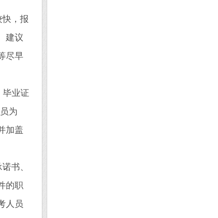
较快，报
。建议
等尽早
、毕业证
人员为
并加盖
承诺书、
件的职
考人员