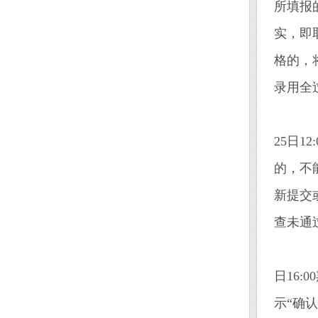
所填报
实，即
格的，
录用全
3
25日
的，不
新提交或
查未通
4.
日16
示“确