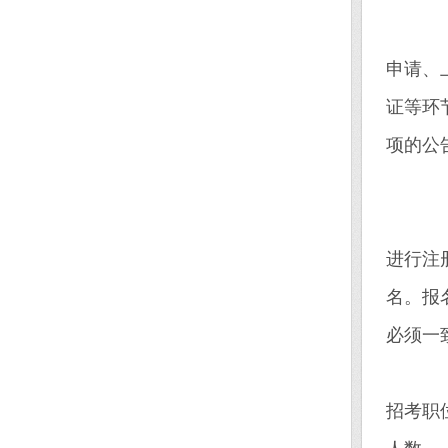
本
申请、
证等环
项的公
报名
1
进行注
名。报
必须一
20
招考职