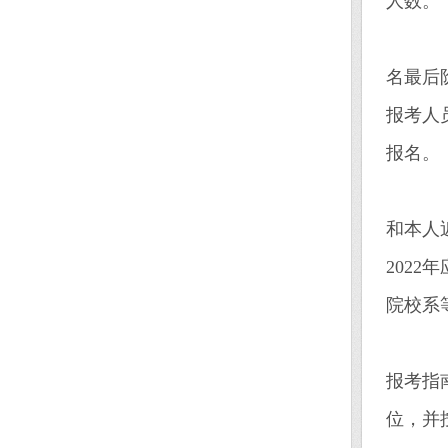
人数。
参
名最后
报考人
报名。
2
和本人近
202
院校系
本
报考指
位，并