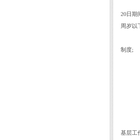
(二
20日
周岁以下
(
制度;
(
(
(
(
(
招
基层工