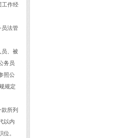
层工作经
务员法管
人员、被
公务员
参照公
规规定
一款所列
代以内
职位。