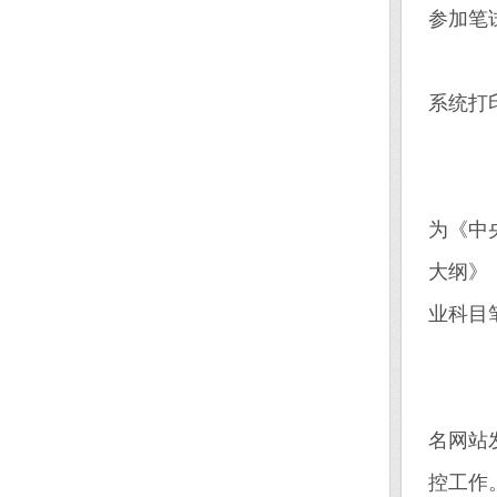
参加笔
5.
系统打
三
考
为《中
大纲》
业科目
(
报
名网站
控工作