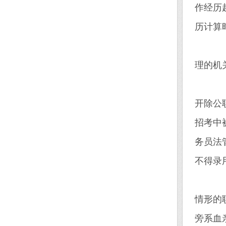
作经历
历计算时
现
理的机
因
开除公
招考中
务员法
不得录
报
情形的
旁系血