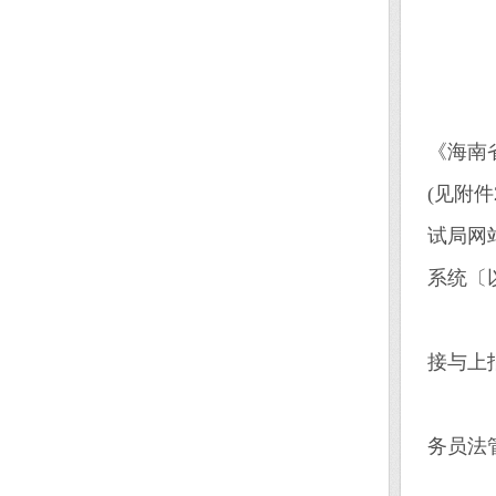
二
(
具
《海南
(见附件2
试局网站(
系统〔
需
接与上
有
务员法
(