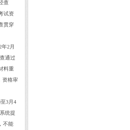
经查
考试资
查贯穿
2年2月
审查通过
材料重
闭，资格审
至3月4
，系统提
，不能