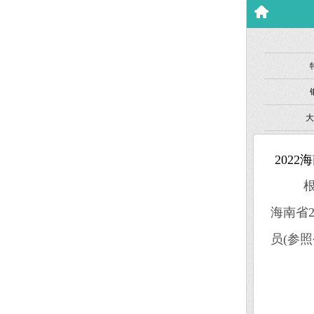
大
2022
根
海南省
员(参
一
(